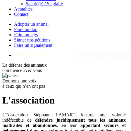
Salarié(e) / Stagiaire
Actualités
Contact
Adopter un animal
Faire un don
Faire un legs
Signer nos pétitions
Faire un signalement
La défense des animaux
commence avec vous
Donnons une voix
à ceux qui n’en ont pas
L'association
L'Association Stéphane LAMART incarne une volonté
indéfectible de
défendre juridiquement tous les animaux
maltraités et abandonnés
, en leur
apportant secours et
hébergement
dans nos refuges
tout en militant quotidiennement