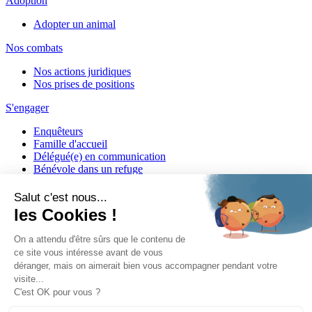
Adoption
Adopter un animal
Nos combats
Nos actions juridiques
Nos prises de positions
S'engager
Enquêteurs
Famille d'accueil
Délégué(e) en communication
Bénévole dans un refuge
Matériel militant
Salarié(e) / Stagiaire
Actualités
Nos articles
Nos vidéos
Presse
ASSOCIATION STEPHANE LAMART
13 Avenue Charles de Gaulle - BP 50 - 94471 BOISSY-SAINT-