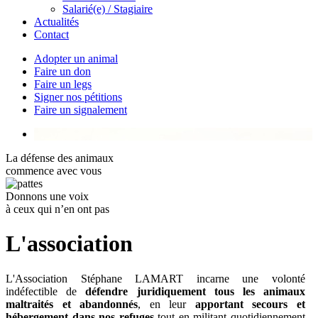
Salarié(e) / Stagiaire
Actualités
Contact
Adopter un animal
Faire un don
Faire un legs
Signer nos pétitions
Faire un signalement
La défense des animaux
commence avec vous
Donnons une voix
à ceux qui n’en ont pas
L'association
L'Association Stéphane LAMART incarne une volonté
indéfectible de
défendre juridiquement tous les animaux
maltraités et abandonnés
, en leur
apportant secours et
hébergement
dans nos refuges
tout en militant quotidiennement