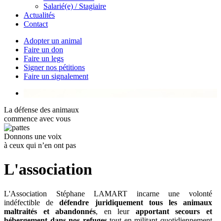
Salarié(e) / Stagiaire
Actualités
Contact
Adopter un animal
Faire un don
Faire un legs
Signer nos pétitions
Faire un signalement
La défense des animaux
commence avec vous
Donnons une voix
à ceux qui n’en ont pas
L'association
L'Association Stéphane LAMART incarne une volonté
indéfectible de
défendre juridiquement tous les animaux
maltraités et abandonnés
, en leur
apportant secours et
hébergement
dans nos refuges
tout en militant quotidiennement