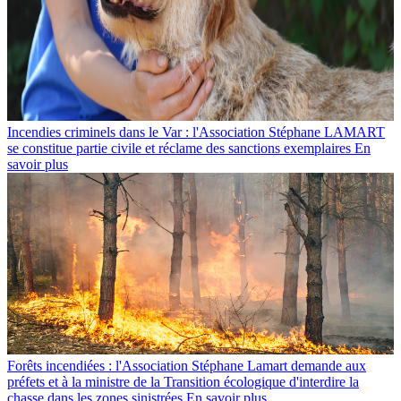
Incendies criminels dans le Var : l'Association Stéphane LAMART
se constitue partie civile et réclame des sanctions exemplaires
En
savoir plus
Forêts incendiées : l'Association Stéphane Lamart demande aux
préfets et à la ministre de la Transition écologique d'interdire la
chasse dans les zones sinistrées
En savoir plus