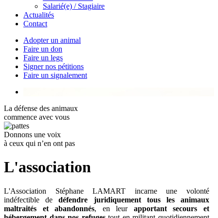
Salarié(e) / Stagiaire
Actualités
Contact
Adopter un animal
Faire un don
Faire un legs
Signer nos pétitions
Faire un signalement
La défense des animaux
commence avec vous
Donnons une voix
à ceux qui n’en ont pas
L'association
L'Association Stéphane LAMART incarne une volonté
indéfectible de
défendre juridiquement tous les animaux
maltraités et abandonnés
, en leur
apportant secours et
hébergement
dans nos refuges
tout en militant quotidiennement