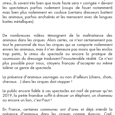
stress, ils savent très bien que toute faute sera « corrigée » devant
les spectateurs parfois rudement (coups de fouet notamment)
mais bien plus violemment en coulisse (certains dresseurs battent
les animaux, parfois enchaînés et les menacent avec de longues
battes métalliques).
De nombreuses vidéos témoignent de la maltraitance des
animaux dans les cirques. Alors certes, ce n'est certainement pas
tout le personnel de tous les cirques qui se comporte violemment
envers les animaux, mais il n'en demeure pas moins que les enclos
trop petits, le stress du spectacle ou encore la pratique de
soumission du dressage traduisent l'insoutenable réalité. Ce n'est
plus possible pour nous, citoyens français d'accepter ou même
tolérer ce genre de spectacle.
La présence d'animaux sauvages ou non d'ailleurs (chiens, chats,
chevaux…) dans les cirques doit stopper !
Le public encore fidèle à ces spectacles est naïf de penser qu'en
2019, la petite friandise suffit à dresser un éléphant, un chameau
ou encore un lion, c'est Faut !
En France, certaines communes ont d'ores et déjà interdit la
présence d'animaux dans les cirques comme Ajaccio, Creil,