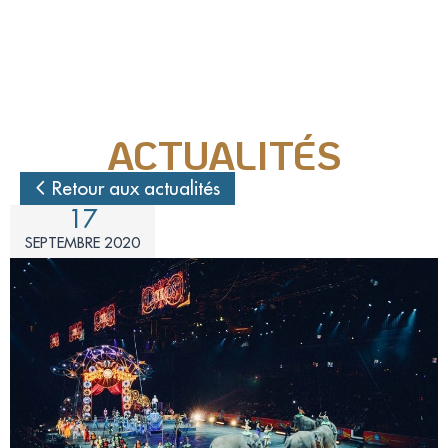
Nos actions juridiques
Nos prises de positions
ACTUALITÉS
Mécénat d'entreprise
Retour aux actualités
17
Enquêteur
SEPTEMBRE 2020
Familles d'accueil
Délégué(é) en communication
Bénévoles dans nos refuges
Matériel militant
Salarié(e) / Stagiaire