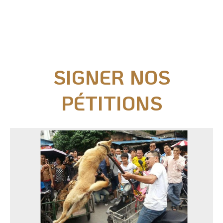
Nos actions juridiques
Nos prises de positions
SIGNER NOS
Mécénat d'entreprise
PÉTITIONS
Enquêteur
Familles d'accueil
Délégué(é) en communication
Bénévoles dans nos refuges
Matériel militant
Salarié(e) / Stagiaire