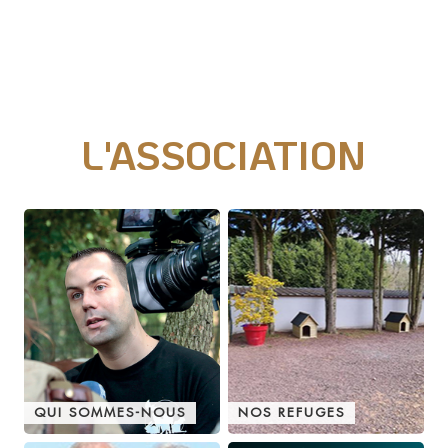
Nos actions juridiques
Nos prises de positions
L'ASSOCIATION
Mécénat d'entreprise
Enquêteur
Familles d'accueil
Délégué(é) en communication
Bénévoles dans nos refuges
Matériel militant
Salarié(e) / Stagiaire
QUI SOMMES-NOUS
NOS REFUGES