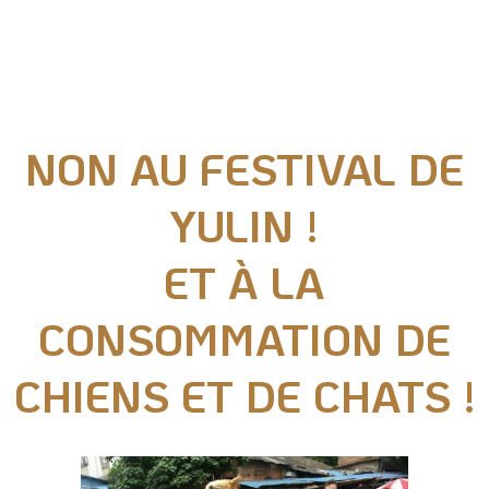
Nos actions juridiques
Nos prises de positions
NON AU FESTIVAL DE
Mécénat d'entreprise
YULIN !
Enquêteur
ET À LA
Familles d'accueil
CONSOMMATION DE
Délégué(é) en communication
Bénévoles dans nos refuges
CHIENS ET DE CHATS !
Matériel militant
Salarié(e) / Stagiaire