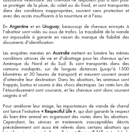
assistance vétérinaire. Les chevaux ne disposent pas d'abri pour
se protéger de la pluie, du soleil ou du froid, et sont transportés
dans des conditions inappropriées, souvent sans protection et
avec des accès insuffisants à la nourriture et à l'eau.
En
Argentine
et en
Uruguay
, beaucoup de chevaux envoyés à
l'abattoir sont volés ou issus de trafics. La traçabilité de la viande
est impossible à garantir en raison du manque de fiabilité des
documents d'identification.
Les enquêtes menées en
Australie
mettent en lumière les mêmes
conditions atroces de vie et d'abattage pour les chevaux qu'en
Amérique du Nord et du Sud. Ils sont transportés dans des
camions inadaptés, sur de longues distances (jusqu'à 1500
kilomètres et 30 heures de transport) et meurent souvent avant
d'atteindre leur destination. Dans les abattoirs, les animaux sont
frappés, battus et soumis à des chocs électriques. Les ratés lors de
l'étourdissement sont courants, et les chevaux sont donc souvent
saignés à vif.
Pour améliorer leur image, les importateurs de viande de cheval
ont lancé l'initiative
« Respectful Life »
, qui doit garantir le respect
du bien-être animal en organisant des visites dans les abattoirs.
Cependant, les sévices et traitements inacceptables décrits
précédemment ont aussi été relevés dans certains abattoirs qui