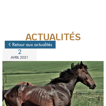
Nos actions juridiques
Nos prises de positions
ACTUALITÉS
Mécénat d'entreprise
Retour aux actualités
2
Enquêteur
AVRIL 2021
Familles d'accueil
Délégué(é) en communication
Bénévoles dans nos refuges
Matériel militant
Salarié(e) / Stagiaire