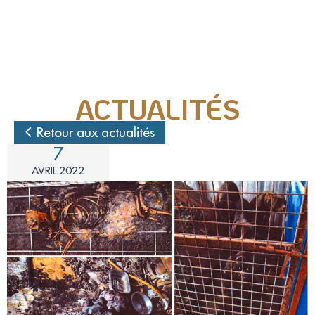
Nos actions juridiques
Nos prises de positions
ACTUALITÉS
Mécénat d'entreprise
Retour aux actualités
7
Enquêteur
AVRIL 2022
Familles d'accueil
Délégué(é) en communication
Bénévoles dans nos refuges
Matériel militant
Salarié(e) / Stagiaire