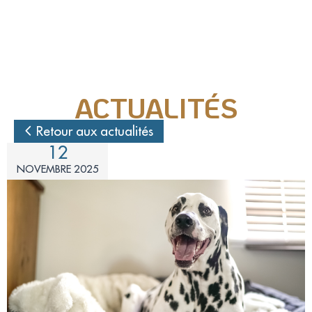
Nos actions juridiques
Nos prises de positions
ACTUALITÉS
Mécénat d'entreprise
Retour aux actualités
12
Enquêteur
NOVEMBRE 2025
Familles d'accueil
Délégué(é) en communication
Bénévoles dans nos refuges
Matériel militant
Salarié(e) / Stagiaire