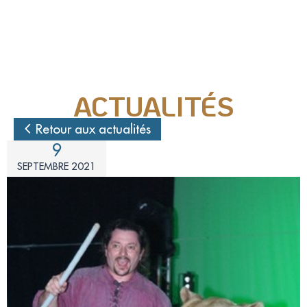
Nos actions juridiques
Nos prises de positions
ACTUALITÉS
Mécénat d'entreprise
Retour aux actualités
9
Enquêteur
SEPTEMBRE 2021
Familles d'accueil
Délégué(é) en communication
Bénévoles dans nos refuges
Matériel militant
Salarié(e) / Stagiaire