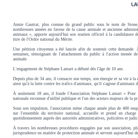
LA
Annie Gautrat, plus connue du grand public sous le nom de Stone,
nombreuses années en faveur de la cause animale et ancienne administ
animaux », apporte aujourd'hui son soutien officiel à la candidature d
titre de l'Ordre national du Mérite.
Une pétition citoyenne a été lancée afin de soutenir cette demande. 
semaines, témoignant de l'attachement du public à l'action menée de
animale.
L'engagement de Stéphane Lamart a débuté dès l'âge de 10 ans.
Depuis plus de 34 ans, il consacre son temps, son énergie et sa vie à la
ainsi qu'à la lutte contre les trafics d'animaux, qu'il s'agisse d'animau
À seulement 18 ans, il fonde l'Association Stéphane Lamart « Pour l
nationale reconnue d'utilité publique et l'un des acteurs majeurs de la p
Sous son impulsion, l'association mène chaque année plus de 400 enqu
sur l'ensemble du territoire national, accueille et prend en charg
quotidiennement auprès des autorités administratives, policières et judici
À travers les nombreuses procédures engagées par son association, plus
jurisprudence en matière de protection animale et servent aujourd'hui d