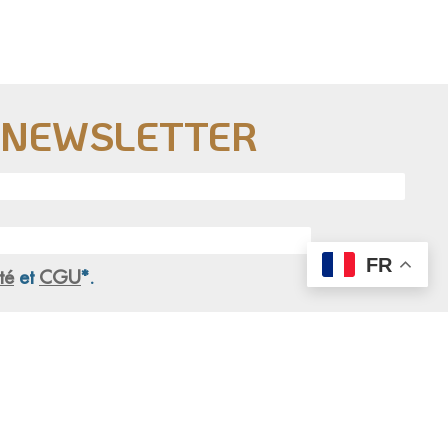
E NEWSLETTER
FR
té
et
CGU
*.
S'engager
Actualités