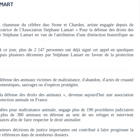
MART
 chanteuse du célèbre duo Stone et Charden, artiste engagée depuis de
ratrice de l'Association Stéphane Lamart « Pour la défense des droits des
e Stéphane Lamart en vue de l'attribution d'une distinction honorifique au
À ce jour, plus de 2 147 personnes ont déjà signé cet appel en queslques
puis plusieurs décennies par Stéphane Lamart en faveur de la protection
 défense des animaux victimes de maltraitance, d'abandon, d'actes de cruauté
x domestiques, sauvages ou d'espèces protégées.
a défense des droits des animaux », devenue aujourd'hui une association
rotection animale en France.
êtes pour maltraitance animale, engage plus de 190 procédures judiciaires
e plus de 380 animaux en détresse au sein de ses refuges et intervient
aires afin de faire respecter le droit animalier.
ieurs décisions de justice importantes ont contribué à faire progresser la
e références dans de nombreux dossiers.