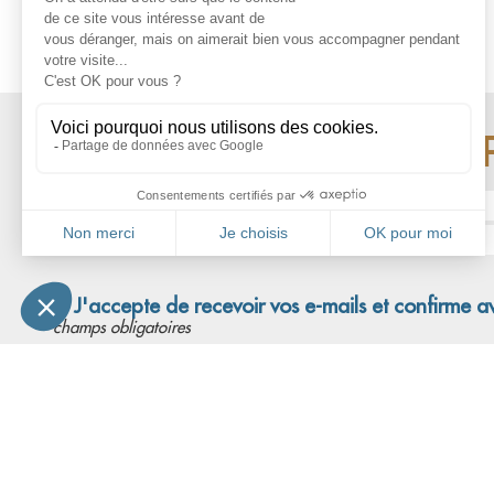
RESTEZ INFO
Nom* :
Adresse email* :
J'accepte de recevoir vos e-mails et confirme a
*champs obligatoires
L'associa