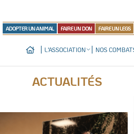
ADOPTER UN ANIMAL
FAIRE UN DON
FAIRE UN LEGS
L'ASSOCIATION
NOS COMBAT
Qui sommes-nous
Nos actions juridiques
Nos refuges
Nos prises de position
ACTUALITÉS
Nous soutenir