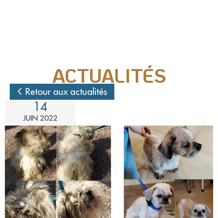
Nos actions juridiques
Nos prises de positions
ACTUALITÉS
Mécénat d'entreprise
Retour aux actualités
14
Enquêteur
JUIN 2022
Familles d'accueil
Délégué(é) en communication
Bénévoles dans nos refuges
Matériel militant
Salarié(e) / Stagiaire