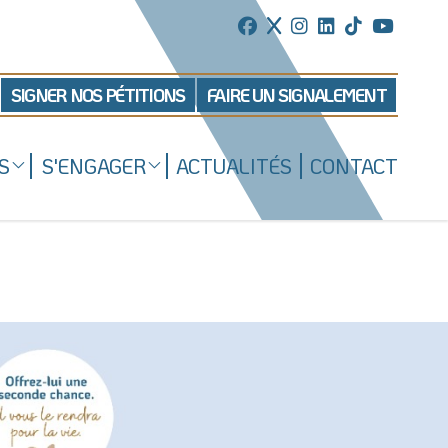
SIGNER NOS PÉTITIONS
FAIRE UN SIGNALEMENT
S
S'ENGAGER
ACTUALITÉS
CONTACT
Mécénat d'entreprise
ns
Enquêteur
Familles d'accueil
Délégué(é) en communication
Bénévoles dans nos refuges
Matériel militant
Salarié(e) / Stagiaire