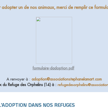
 adopter un de nos animaux, merci de remplir ce formula
formulaire-dadoption.pdf
A renvoyer à :
adoption@associationstephanelamart.com
x du Refuge des Orphelins (14) à
:
refugedesorphelins@associatio
L'ADOPTION DANS NOS REFUGES