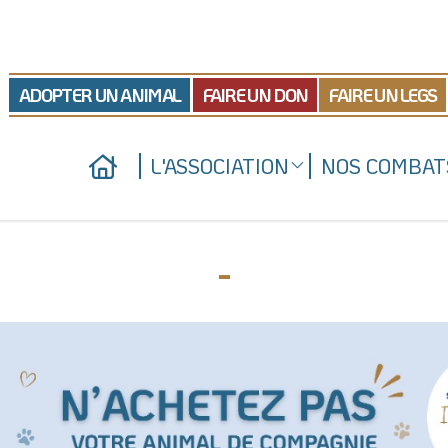
ADOPTER UN ANIMAL
FAIRE UN DON
FAIRE UN LEGS
L'ASSOCIATION
NOS COMBAT
Qui sommes-nous
Nos actions juridiques
Nos refuges
Nos prises de positio
-
Nous soutenir