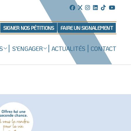
SIGNER NOS PÉTITIONS
FAIRE UN SIGNALEMENT
S
S'ENGAGER
ACTUALITÉS
CONTACT
Mécénat d'entreprise
ns
Enquêteur
Familles d'accueil
Délégué(é) en communication
Bénévoles dans nos refuges
Matériel militant
Salarié(e) / Stagiaire