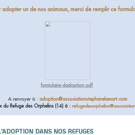
 adopter un de nos animaux, merci de remplir ce formula
formulaire-dadoption.pdf
A renvoyer à :
adoption@associationstephanelamart.com
x du Refuge des Orphelins (14) à
:
refugedesorphelins@associatio
L'ADOPTION DANS NOS REFUGES