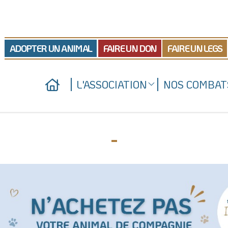
ADOPTER UN ANIMAL
FAIRE UN DON
FAIRE UN LEGS
L'ASSOCIATION
NOS COMBAT
Qui sommes-nous
Nos actions juridiques
Nos refuges
Nos prises de positio
-
Nous soutenir