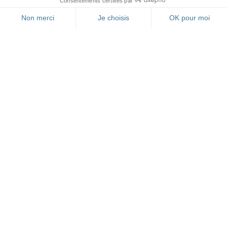
FR
RESTEZ INFORMÉ(E)
GRÂCE À NOTRE
NEWSLETTER