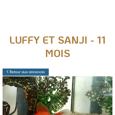
Nos actions juridiques
Nos prises de positions
LUFFY ET SANJI - 11
Mécénat d'entreprise
MOIS
Enquêteur
Familles d'accueil
Retour aux annonces
Délégué(é) en communication
Bénévoles dans nos refuges
Matériel militant
Salarié(e) / Stagiaire