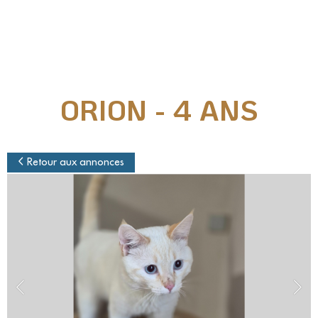
Nos actions juridiques
Nos prises de positions
ORION - 4 ANS
Mécénat d'entreprise
Enquêteur
Retour aux annonces
Familles d'accueil
Délégué(é) en communication
Bénévoles dans nos refuges
Matériel militant
Salarié(e) / Stagiaire