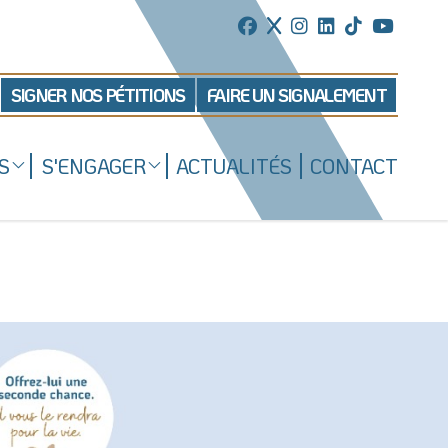
SIGNER NOS PÉTITIONS
FAIRE UN SIGNALEMENT
S
S'ENGAGER
ACTUALITÉS
CONTACT
Mécénat d'entreprise
ns
Enquêteur
Familles d'accueil
Délégué(é) en communication
Bénévoles dans nos refuges
Matériel militant
Salarié(e) / Stagiaire