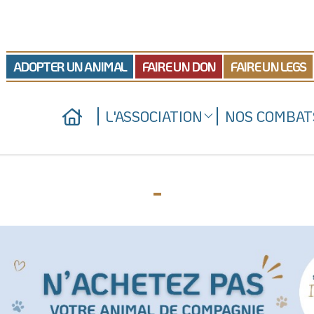
ADOPTER UN ANIMAL
FAIRE UN DON
FAIRE UN LEGS
L'ASSOCIATION
NOS COMBAT
Qui sommes-nous
Nos actions juridiques
Nos refuges
Nos prises de positio
-
Nous soutenir