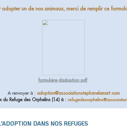
 adopter un de nos animaux, merci de remplir ce formula
formulaire-dadoption.pdf
A renvoyer à :
adoption@associationstephanelamart.com
x du Refuge des Orphelins (14) à
:
refugedesorphelins@associatio
L'ADOPTION DANS NOS REFUGES