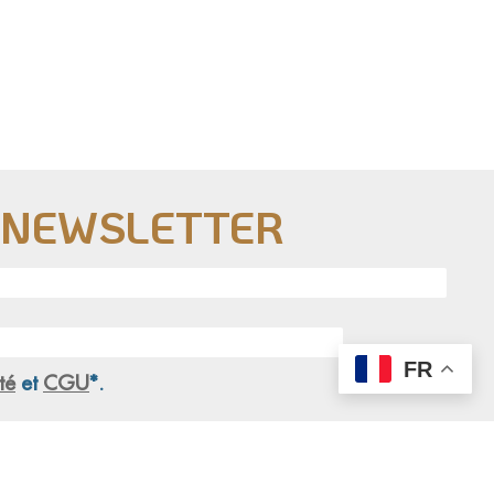
E NEWSLETTER
FR
té
et
CGU
*.