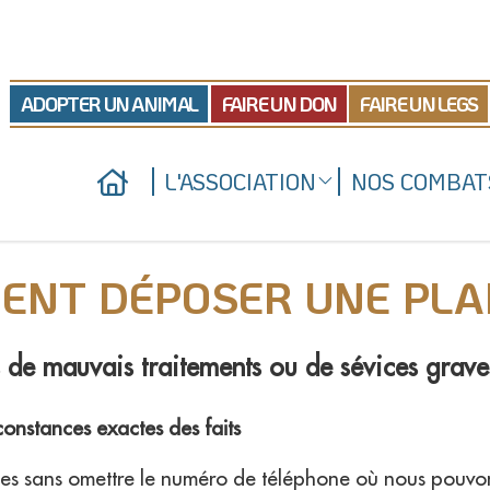
ADOPTER UN ANIMAL
FAIRE UN DON
FAIRE UN LEGS
L'ASSOCIATION
NOS COMBAT
Qui sommes-nous
Nos actions juridiques
Nos refuges
Nos prises de positio
ENT DÉPOSER UNE PLAI
Nous soutenir
 de mauvais traitements ou de sévices grave
constances exactes des faits
ées sans omettre le numéro de téléphone où nous pouvons