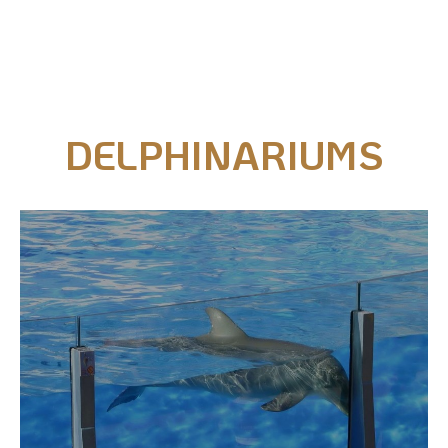
Nos actions juridiques
Nos prises de positions
DELPHINARIUMS
Mécénat d'entreprise
Enquêteur
Familles d'accueil
Délégué(é) en communication
Bénévoles dans nos refuges
Matériel militant
Salarié(e) / Stagiaire