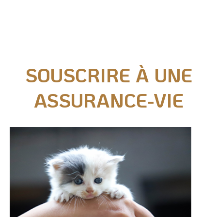
Nos actions juridiques
Nos prises de positions
SOUSCRIRE À UNE
Mécénat d'entreprise
ASSURANCE-VIE
Enquêteur
Familles d'accueil
Délégué(é) en communication
Bénévoles dans nos refuges
Matériel militant
Salarié(e) / Stagiaire