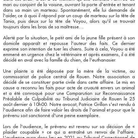
mari ou conjoint de la voisine, ouvrant la porte d'entrée et tenant
dans sa main un marteau. Spontanément, elle lui demande de
l'aider, ce à quoi il répond par un coup de marteau sur la tête de
Tania, puis deux sur la tête de Voyou, alors qu'il se trouvait
toujours dans les bras de sa maîtresse…
Alerté par la situation, le petit ami de la jeune fille présent à son
domicile apparaît et repousse l'auteur des faits. Ce dernier
exprime son intention de tuer les chiens. Suite à cela, Voyou a été
emmené en urgence chez le vétérinaire et après examens, il a été
décidé en aval avec la famille du chien, de l'euthanasier.
Une plainte a été déposée par la mère de la victime, au
commissariat de police central de Rouen. Notre association a
décidé de se constituer partie civile dans cette affaire. Le mis en
cause a reconnu les faits pour acte de cruauté envers un animal
et a été convoqué pour une Comparution sur Reconnaissance
Préalable de Culpabilité au Tribunal Judiciaire de Rouen le 25
août dernier à 10h00. Notre avocat, Patrice Grillon s'est rendu à
l'audience afin de faire valoir les droits de l'animal et pour que le
prévenu soit sanctionné d'une peine exemplaire.
Lors de l'audience, le prévenu est revenu sur sa décision de «
plaider coupable » ce qui a entraîné un renvoi de l'affaire.
L'audience aura donc lieu en 2021 au Tribunal Correctionnel de