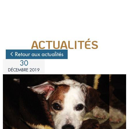
Nos actions juridiques
Nos prises de positions
ACTUALITÉS
Mécénat d'entreprise
Retour aux actualités
30
Enquêteur
DÉCEMBRE 2019
Familles d'accueil
Délégué(é) en communication
Bénévoles dans nos refuges
Matériel militant
Salarié(e) / Stagiaire