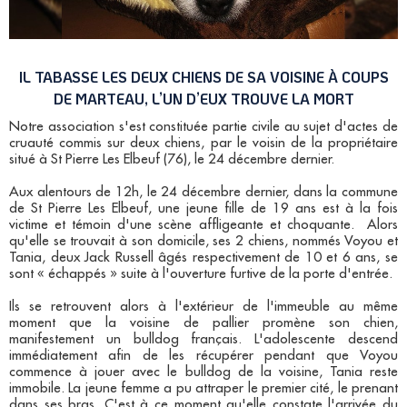
IL TABASSE LES DEUX CHIENS DE SA VOISINE À COUPS
DE MARTEAU, L’UN D’EUX TROUVE LA MORT
Notre association s'est constituée partie civile au sujet d'actes de
cruauté commis sur deux chiens, par le voisin de la propriétaire
situé à St Pierre Les Elbeuf (76), le 24 décembre dernier.
Aux alentours de 12h, le 24 décembre dernier, dans la commune
de St Pierre Les Elbeuf, une jeune fille de 19 ans est à la fois
victime et témoin d'une scène affligeante et choquante. Alors
qu'elle se trouvait à son domicile, ses 2 chiens, nommés Voyou et
Tania, deux Jack Russell âgés respectivement de 10 et 6 ans, se
sont « échappés » suite à l'ouverture furtive de la porte d'entrée.
Ils se retrouvent alors à l'extérieur de l'immeuble au même
moment que la voisine de pallier promène son chien,
manifestement un bulldog français. L'adolescente descend
immédiatement afin de les récupérer pendant que Voyou
commence à jouer avec le bulldog de la voisine, Tania reste
immobile. La jeune femme a pu attraper le premier cité, le prenant
dans ses bras. C'est à ce moment qu'elle constate l'arrivée du