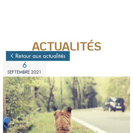
Nos actions juridiques
Nos prises de positions
ACTUALITÉS
Mécénat d'entreprise
Retour aux actualités
6
Enquêteur
SEPTEMBRE 2021
Familles d'accueil
Délégué(é) en communication
Bénévoles dans nos refuges
Matériel militant
Salarié(e) / Stagiaire