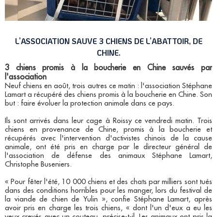
L’ASSOCIATION SAUVE 3 CHIENS DE L’ABATTOIR, DE
CHINE.
3 chiens promis à la boucherie en Chine sauvés par
l'association
Neuf chiens en août, trois autres ce matin : l'association Stéphane
Lamart a récupéré des chiens promis à la boucherie en Chine. Son
but : faire évoluer la protection animale dans ce pays.
Ils sont arrivés dans leur cage à Roissy ce vendredi matin. Trois
chiens en provenance de Chine, promis à la boucherie et
récupérés avec l'intervention d'activistes chinois de la cause
animale, ont été pris en charge par le directeur général de
l'association de défense des animaux Stéphane Lamart,
Christophe Buseniers.
« Pour fêter l'été, 10 000 chiens et des chats par milliers sont tués
dans des conditions horribles pour les manger, lors du festival de
la viande de chien de Yulin », confie Stéphane Lamart, après
avoir pris en charge les trois chiens, « dont l'un d'eux a eu les
yeux crevés avec un couteau, précise-t-il. Les animaux ont pris la