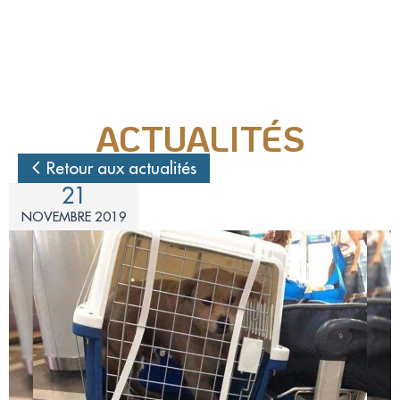
Nos actions juridiques
Nos prises de positions
ACTUALITÉS
Mécénat d'entreprise
Retour aux actualités
21
Enquêteur
NOVEMBRE 2019
Familles d'accueil
Délégué(é) en communication
Bénévoles dans nos refuges
Matériel militant
Salarié(e) / Stagiaire