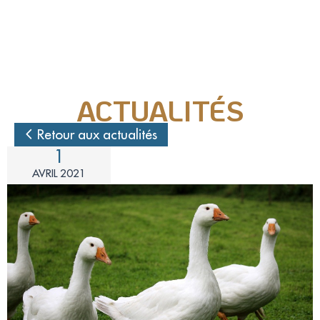
Nos actions juridiques
Nos prises de positions
ACTUALITÉS
Mécénat d'entreprise
Retour aux actualités
1
Enquêteur
AVRIL 2021
Familles d'accueil
Délégué(é) en communication
Bénévoles dans nos refuges
Matériel militant
Salarié(e) / Stagiaire