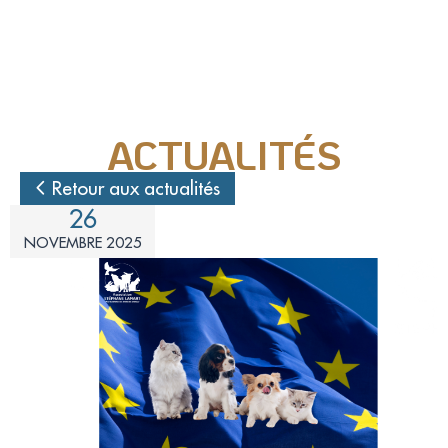
Nos actions juridiques
Nos prises de positions
ACTUALITÉS
Mécénat d'entreprise
Retour aux actualités
26
Enquêteur
NOVEMBRE 2025
Familles d'accueil
Délégué(é) en communication
Bénévoles dans nos refuges
Matériel militant
Salarié(e) / Stagiaire