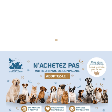
Nos actions juridiques
Nos prises de positions
-
Mécénat d'entreprise
Enquêteur
Familles d'accueil
Délégué(é) en communication
Bénévoles dans nos refuges
Matériel militant
Salarié(e) / Stagiaire