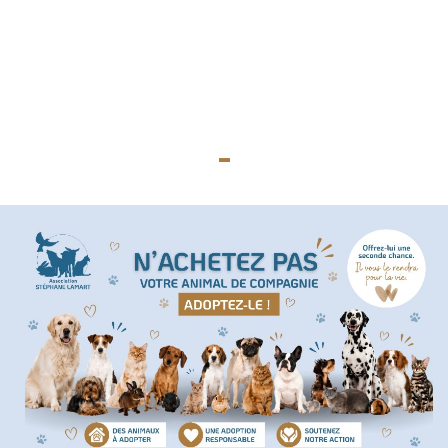
Nos actions juridiques
Nos prises de positions
-
Mécénat d'entreprise
Enquêteur
Familles d'accueil
Délégué(é) en communication
Bénévoles dans nos refuges
Matériel militant
Salarié(e) / Stagiaire