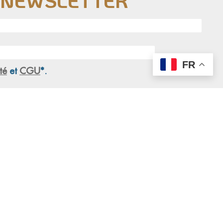
E NEWSLETTER
FR
té
et
CGU
*.
S'engager
Actualités
teurs
Nos articles
e d'accueil
Nos vidéos
ué(e) en communication
Presse
ole dans un refuge
el militant
é(e) / Stagiaire