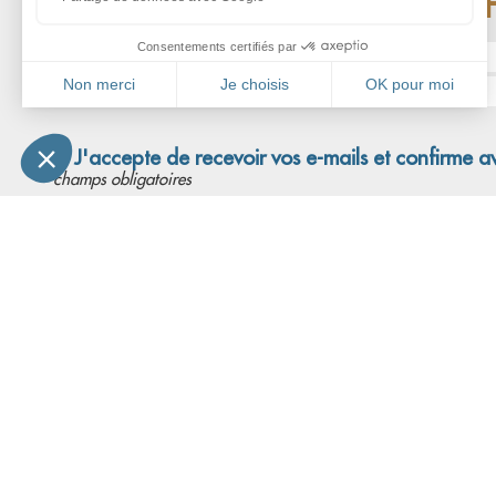
RESTEZ INFO
Nom* :
Adresse email* :
J'accepte de recevoir vos e-mails et confirme a
*champs obligatoires
L'associa
Qui sommes-
Nos refuges
Nous soutenir
CGU
Charte de
confidentialité