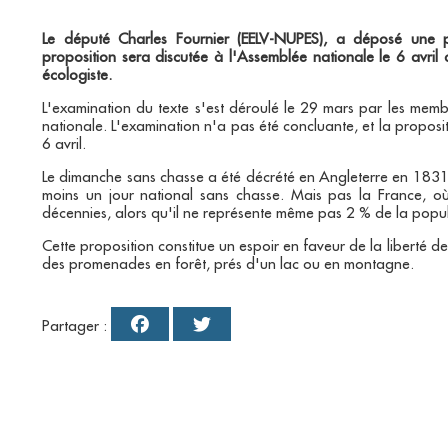
Le député Charles Fournier (EELV-NUPES), a déposé une pr
proposition sera discutée à l'Assemblée nationale le 6 avril
écologiste.
L'examination du texte s'est déroulé le 29 mars par les me
nationale. L'examination n'a pas été concluante, et la propositi
6 avril.
Le dimanche sans chasse a été décrété en Angleterre en 1831
moins un jour national sans chasse. Mais pas la France, o
décennies, alors qu'il ne représente même pas 2 % de la popul
Cette proposition constitue un espoir en faveur de la liberté d
des promenades en forêt, prés d'un lac ou en montagne.
Partager :