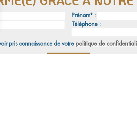
RMÉ(E) GRÂCE À NOTR
Prénom* :
Téléphone :
voir pris connaissance de votre
politique de confidentiali
tion
Adoption
Nos combats
nous
Adopter un animal
Nos actions juridiques
Enquê
Nos prises de positions
Famill
Délég
Bénév
Matéri
Salari