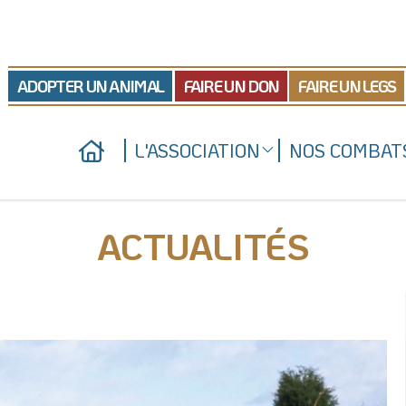
ADOPTER UN ANIMAL
FAIRE UN DON
FAIRE UN LEGS
L'ASSOCIATION
NOS COMBAT
Qui sommes-nous
Nos actions juridiques
Nos refuges
Nos prises de position
ACTUALITÉS
Nous soutenir