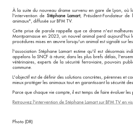
À la suite du nouveau drame survenu en gare de Lyon, où la
l'intervention de
Stéphane Lamart
, Président-Fondateur de 
animaux", diffusée sur BFM TV.
Cette prise de parole rappelle que ce drame n'est malheur
Montparnasse en 2023, un nouvel animal perd aujourd'hui la 
procédures mises en œuvre lorsqu'un animal est signalé sur les
l'association Stéphane Lamart estime qu'il est désormais i
appelons la SNCF à réunir, dans les plus brefs délais, l'ens
vétérinaires, experts de la sécurité ferroviaire, pouvoirs p
commune.
L'objectif est de définir des solutions concrètes, pérennes et c
mieux protéger les animaux tout en garantissant la sécurité de
Parce que chaque vie compte, il est temps de faire évoluer les
Retrouvez l'intervention de Stéphane Lamart sur BFM TV en visi
Photo (DR)