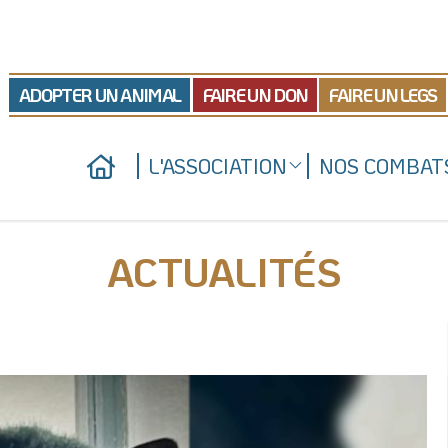
ADOPTER UN ANIMAL
FAIRE UN DON
FAIRE UN LEGS
L'ASSOCIATION
NOS COMBAT
Qui sommes-nous
Nos actions juridiques
Nos refuges
Nos prises de position
ACTUALITÉS
Nous soutenir