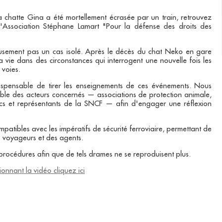
 chatte Gina a été mortellement écrasée par un train, retrouvez
l'Association Stéphane Lamart "Pour la défense des droits des
eusement pas un cas isolé. Après le décès du chat Neko en gare
vie dans des circonstances qui interrogent une nouvelle fois les
 voies.
ndispensable de tirer les enseignements de ces événements. Nous
emble des acteurs concernés — associations de protection animale,
ublics et représentants de la SNCF — afin d'engager une réflexion
ompatibles avec les impératifs de sécurité ferroviaire, permettant de
s voyageurs et des agents.
 procédures afin que de tels drames ne se reproduisent plus.
onnant la vidéo cliquez ici