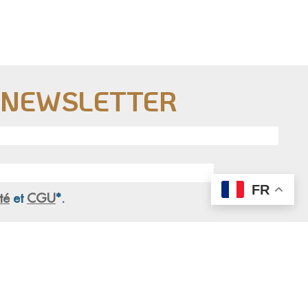
E NEWSLETTER
FR
té
et
CGU
*.
S'engager
Actualités