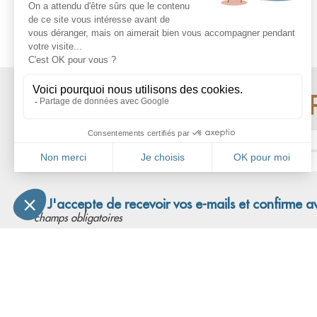
RESTEZ INFO
Nom* :
Adresse email* :
J'accepte de recevoir vos e-mails et confirme a
*champs obligatoires
L'associa